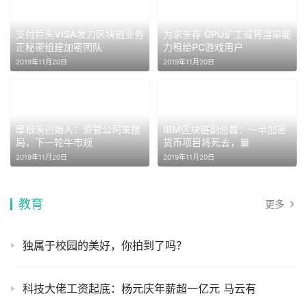
支付巨头VISA发力区块链业务
为求生存 GPU矿工或将渲染能
正秘密组建加密团队
力租给PC游戏用户
2019年11月20日
2019年11月20日
摩根溪创始人：资管公司来搅
IBM区块链副总裁：一半加密
局，下一轮牛市规
货币项目将死去，量
2019年11月20日
2019年11月20日
教育
更多
独属于校园的美好，你拍到了吗？
科技大佬工资起底：杨元庆年薪超一亿元 马云有