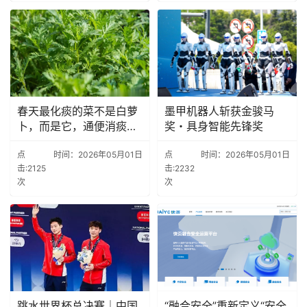
春天最化痰的菜不是白萝
墨甲机器人斩获金骏马
卜，而是它，通便消痰又
奖・具身智能先锋奖
祛湿
点
时间：2026年05月01日
点
时间：2026年05月01日
击:2125
击:2232
次
次
跳水世界杯总决赛｜中国
“融合安全”重新定义“安全