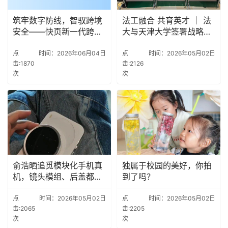
筑牢数字防线，智驭跨境
法工融合 共育英才 ｜ 法
安全——快页新一代跨境
大与天津大学签署战略合
VPN监测系统
作协议
点
时间：2026年06月04日
点
时间：2026年05月02日
击:1870
击:2126
次
次
俞浩晒追觅模块化手机真
独属于校园的美好，你拍
机，镜头模组、后盖都能
到了吗？
拆
点
时间：2026年05月02日
点
时间：2026年05月02日
击:2065
击:2205
次
次