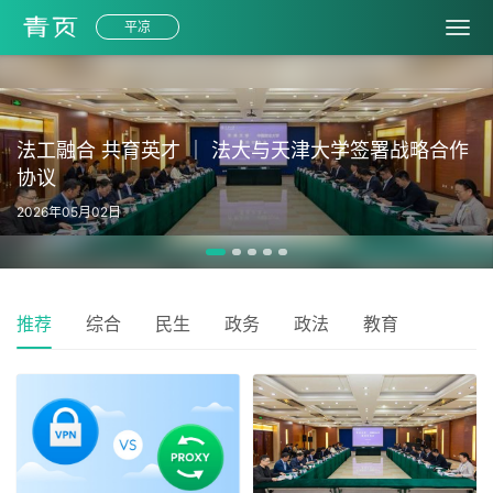
平凉
法工融合 共育英才 ｜ 法大与天津大学签署战略合作
协议
2026年05月02日
推荐
综合
民生
政务
政法
教育