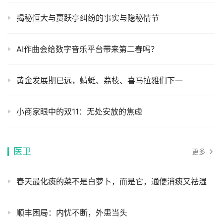
揭秘恒大与贾跃亭纠纷的事实与隐秘情节
AI作曲会给数字音乐平台带来第二春吗？
黄金发展期已远，蜻蜓、荔枝、喜马拉雅们下一
小商家眼中的双11：无处安放的焦虑
医卫
更多
春天最化痰的菜不是白萝卜，而是它，通便消痰又祛湿
顺丰困局：内忧不断，外患当头