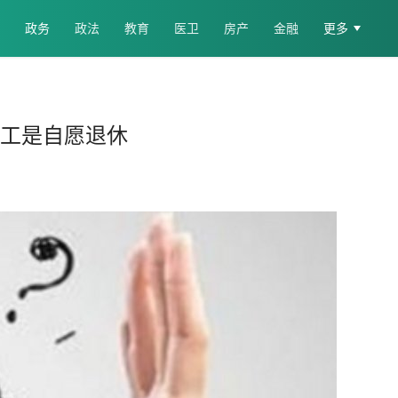
政务
政法
教育
医卫
房产
金融
更多
多员工是自愿退休