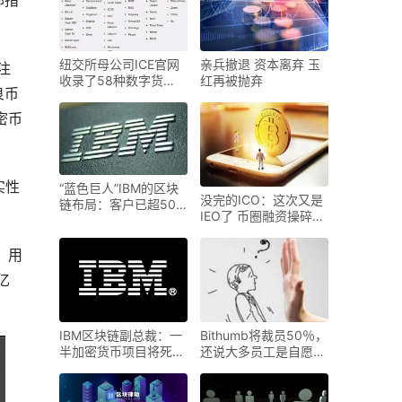
部措
纽交所母公司ICE官网
亲兵撤退 资本离弃 玉
的注
收录了58种数字货
红再被抛弃
良币
币，距加密
加密币
实性
“蓝色巨人”IBM的区块
没完的ICO：这次又是
链布局：客户已超500
IEO了 币圈融资操碎了
家
心
，用
亿
IBM区块链副总裁：一
Bithumb将裁员50％，
半加密货币项目将死
还说大多员工是自愿退
去，量
休