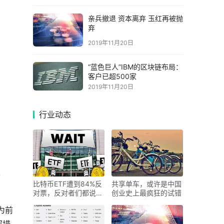
亲兵撤退 资本离弃 玉红再被抛
弃
2019年11月20日
“蓝色巨人”IBM的区块链布局：
客户已超500家
2019年11月20日
行业动态
左
比特币ETF遭到84%反
共享单车，或许是中国
对票，反对者们都说了
创业史上最疯狂的试错
啥？
为前