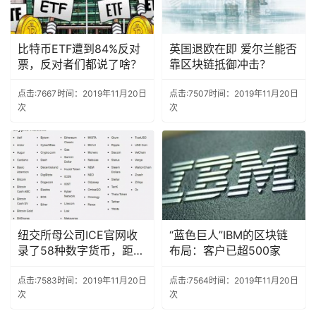
比特币ETF遭到84%反对
英国退欧在即 爱尔兰能否
票，反对者们都说了啥？
靠区块链抵御冲击？
点击:7667
时间：2019年11月20日
点击:7507
时间：2019年11月20日
次
次
纽交所母公司ICE官网收
“蓝色巨人”IBM的区块链
录了58种数字货币，距加
布局：客户已超500家
密
点击:7583
时间：2019年11月20日
点击:7564
时间：2019年11月20日
次
次