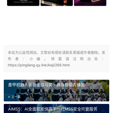
本站为公益性网站，文章如有侵权请联系客服或作者删除。发
布者：小编，转载请注明出处：
https://pingliang.qy.link/keji/266.html
墨甲机器人斩获金骏马奖・具身智能先锋奖
上一篇
AIMSS：AI全面赋能快页下一代MSS安全托管服务