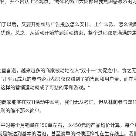
名）并不否认上述观点。“每年的双11大促都是我焦虑感最浓的
参加了以后，又要开始纠结广告投放怎么安排、上什么款、怎么做
上犹豫。总之，从活动开始前到活动结束，整个过程都是满满的
发文直言道，越来越多的商家被动地卷入“双十一”大促之中，食之
“几乎九成九的参与企业都只仅仅赚到了销售额和用户量，而在
这样的营销运动就成了可悲的零和游戏。”
商家能够在双11活动中盈利，我们无从考证，但从林荫参与双1
盈利的确不那么简单。
平时每个月销量在150单左右，以450元的产品均价计算，每个
也就是能达到基本的温饱，甚至淡季的时候还挣扎在生存线上。我