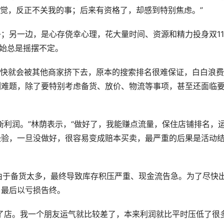
感觉，反正不关我的事；后来有资格了，却感到特别焦虑。”
；另一边，是心存侥幸心理，花大量时间、资源和精力投身双1
开始总是摇摆不定。
很快就会被其他商家挤下去，原本的搜索排名很难保证，白白浪
列难题，除了要特别考虑备货、放价、物流等事项，甚至还面临
衡利润。”林荫表示，“做好了，我能赚点流量，保住店铺排名，
经验，一旦没做好，很容易变成赔本买卖，最严重的后果是活动
，由于备货太多，最终导致库存积压严重、现金流告急。为了尽快
，最后以亏损告终。
了店。我一个朋友运气就比较差了，本来利润就比平时压低了很