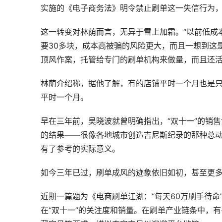
实施的《电子商务法》明令禁止刷单这一失信行为
这一转变对林荫而言，无异于雪上加霜。“以前低成
要30多块，成本高被骗的风险更大，而且一想到这
顶风作案，托管给专门的刷单机构来做量，而且还活
林荫介绍称，据他了解，有的店铺平时一个月也是只
平时一个月。
早在三年前，吴晓波就曾明确指出，“双十一”的销
的结果——很像各地城市创造吉尼斯纪录的那种总
有了参考的实际意义。
如今三年已过，刷单成风的迹象依旧如初，甚至更
近期一篇题为《电商刷单江湖：“每天60万刷手待命
在“双十一”的关注度和销量。在刷单产业链条中，有