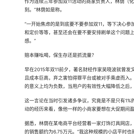
作为连续三年参加双11活动的商家负责人，林荫（化
刻。”林荫如是称。
“一开始焦虑的是到底要不要参加双11，等下决心
和定价等等，甚至还会在要不要安排刷单这个问题
感。”
赔本赚吆喝，保生存还是抓流量？
早在2015年双11前夕，著名财经作家吴晓波就曾
且成本巨高，弃之害怕得罪平台或被对手乘虚而入。
的意义上均为负数，当用户的有效性大幅降低之后，
这一言论在当时引发诸多争议，究竟是不是只有1%的
动的经历来看，像他一样的小商家要想在大促期间
据悉，林荫在某电商平台经营着一家灯饰灯具网店，
的销售额约为6.75万元。“我这种规模的小店平时