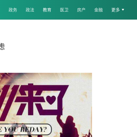
政务
政法
教育
医卫
房产
金融
更多
虑