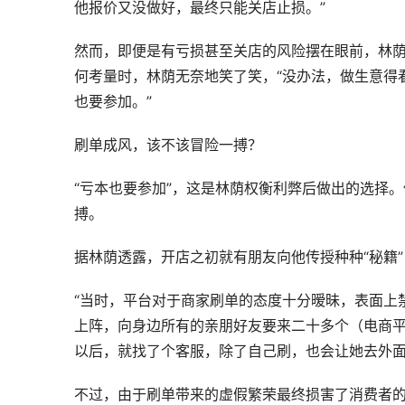
他报价又没做好，最终只能关店止损。”
然而，即便是有亏损甚至关店的风险摆在眼前，林荫
何考量时，林荫无奈地笑了笑，“没办法，做生意得
也要参加。”
刷单成风，该不该冒险一搏？
“亏本也要参加”，这是林荫权衡利弊后做出的选择
搏。
据林荫透露，开店之初就有朋友向他传授种种“秘籍
“当时，平台对于商家刷单的态度十分暧昧，表面上
上阵，向身边所有的亲朋好友要来二十多个（电商
以后，就找了个客服，除了自己刷，也会让她去外面
不过，由于刷单带来的虚假繁荣最终损害了消费者的