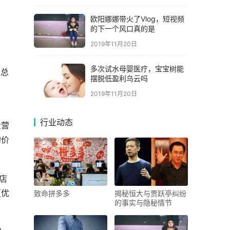
欧阳娜娜带火了Vlog，短视频
的下一个风口真的是
2019年11月20日
多次试水母婴医疗，宝宝树能
交总
摆脱低盈利乌云吗
2019年11月20日
行业动态
量营
的价
店
更优
致命拼多多
揭秘恒大与贾跃亭纠纷
的事实与隐秘情节