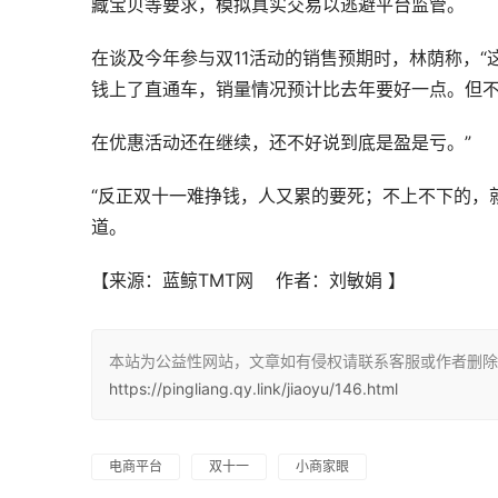
藏宝贝等要求，模拟真实交易以逃避平台监管。
在谈及今年参与双11活动的销售预期时，林荫称，
钱上了直通车，销量情况预计比去年要好一点。但
在优惠活动还在继续，还不好说到底是盈是亏。”
“反正双十一难挣钱，人又累的要死；不上不下的，
道。
【来源：蓝鲸TMT网    作者：刘敏娟
】
本站为公益性网站，文章如有侵权请联系客服或作者删除。
https://pingliang.qy.link/jiaoyu/146.html
电商平台
双十一
小商家眼