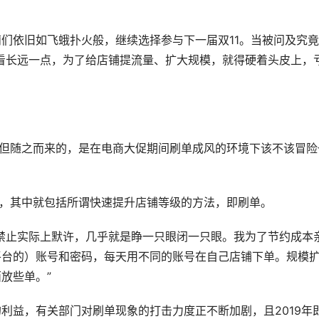
们依旧如飞蛾扑火般，继续选择参与下一届双11。当被问及究
看长远一点，为了给店铺提流量、扩大规模，就得硬着头皮上，
。但随之而来的，是在电商大促期间刷单成风的环境下该不该冒险
”，其中就包括所谓快速提升店铺等级的方法，即刷单。
禁止实际上默许，几乎就是睁一只眼闭一只眼。我为了节约成本
平台的）账号和密码，每天用不同的账号在自己店铺下单。规模
放些单。”
利益，有关部门对刷单现象的打击力度正不断加剧，且2019年