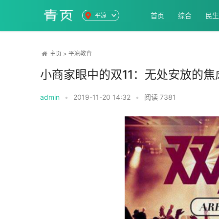
首页
综合
民生
平凉
主页
>
平凉教育
小商家眼中的双11：无处安放的焦
admin
•
2019-11-20 14:32
•
阅读
7381