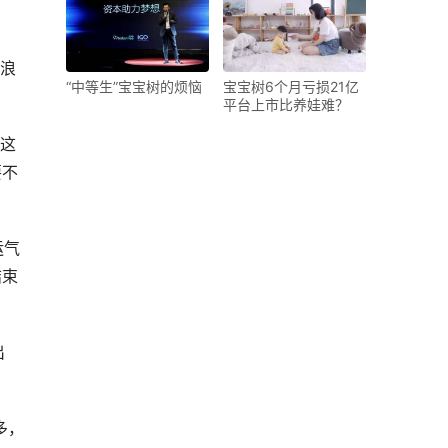
1浪
“中等生”宝宝树的烦恼
宝宝树6个月亏损21亿
平台上市比养娃难？
费这
要不
运气
结束
出
多，