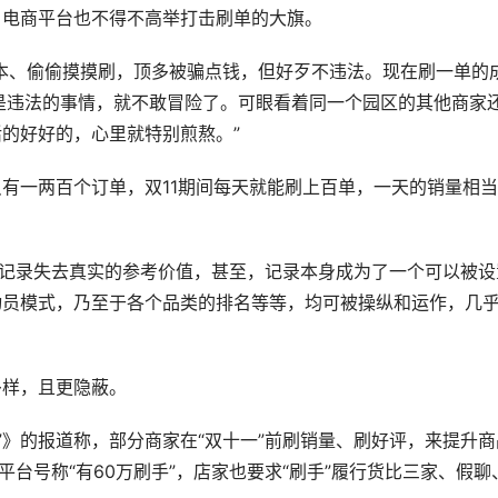
，电商平台也不得不高举打击刷单的大旗。
本、偷偷摸摸刷，顶多被骗点钱，但好歹不违法。现在刷一单的
是违法的事情，就不敢冒险了。可眼看着同一个园区的其他商家
的好好的，心里就特别煎熬。”
有一两百个订单，双11期间每天就能刷上百单，一天的销量相
售记录失去真实的参考价值，甚至，记录本身成为了一个可以被设
动员模式，乃至于各个品类的排名等等，均可被操纵和运作，几
多样，且更隐蔽。
”》的报道称，部分商家在“双十一”前刷销量、刷好评，来提升商
平台号称“有60万刷手”，店家也要求“刷手”履行货比三家、假聊