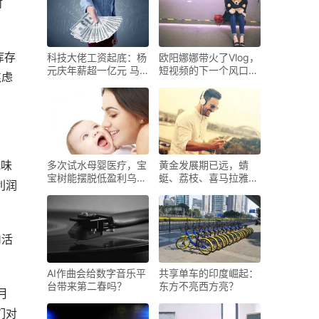
时
库存
科技大佬工资起底：杨
欧阳娜娜带火了Vlog，
元庆年薪超一亿元 马
短视频的下一个风口真
焦虑
云有
的是
无味
多次试水母婴医疗，宝
黄金发展期已远，蜻
宝树能摆脱低盈利乌云
蜓、荔枝、喜马拉雅们
利润
吗
下一
1活
AI作曲会给数字音乐平
共享单车的印度崛起：
台带来第二春吗？
东方不亮西方亮？
月
们对