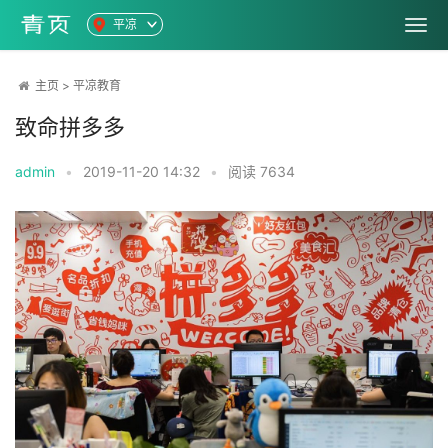
平凉
主页
>
平凉教育
致命拼多多
admin
•
2019-11-20 14:32
•
阅读
7634