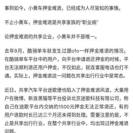
事到如今，小黄车押金难退，已经成为人尽皆知的事情。
不止小黄车，押金难退是共享家族的“职业病”
论押金难退的共享企业，小黄车并不是唯一。
去年9月，酷骑单车就发生过跟ofo一样押金难退的情况。
在酷骑单车平台中的用户，向平台申请退还押金的时候，平
台无法顺利退还用户押金，不仅如此，就连客服电话也打不
通。实际上，押金难退这一问题在共享出行行业中是常态。
近日，共享汽车平台途歌便也陷入了押金难退风波，大量用
户在微博、新浪黑猫等平台投诉北京途歌科技有限公司，称
自己在途歌平台内交纳的1500元押金无法正常退还，有的
用户退款时长已达三个月还未得到处理。需要注意的是，不
止是共享出行行业，在整个共享行业中，均出现过押金难退
问题。