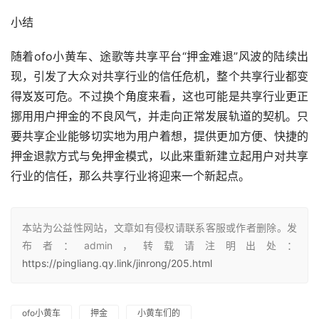
小结
随着ofo小黄车、途歌等共享平台“押金难退”风波的陆续出
现，引发了大众对共享行业的信任危机，整个共享行业都变
得岌岌可危。不过换个角度来看，这也可能是共享行业更正
挪用用户押金的不良风气，并走向正常发展轨道的契机。只
要共享企业能够切实地为用户着想，提供更加方便、快捷的
押金退款方式与免押金模式，以此来重新建立起用户对共享
行业的信任，那么共享行业将迎来一个新起点。
本站为公益性网站，文章如有侵权请联系客服或作者删除。发
布者：admin，转载请注明出处：
https://pingliang.qy.link/jinrong/205.html
ofo小黄车
押金
小黄车们的