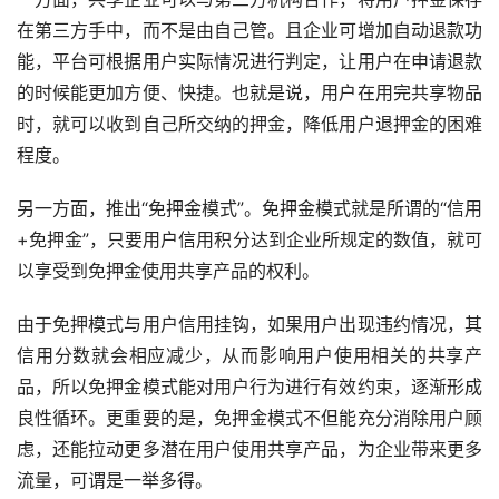
在第三方手中，而不是由自己管。且企业可增加自动退款功
能，平台可根据用户实际情况进行判定，让用户在申请退款
的时候能更加方便、快捷。也就是说，用户在用完共享物品
时，就可以收到自己所交纳的押金，降低用户退押金的困难
程度。
另一方面，推出“免押金模式”。免押金模式就是所谓的“信用
+免押金”，只要用户信用积分达到企业所规定的数值，就可
以享受到免押金使用共享产品的权利。
由于免押模式与用户信用挂钩，如果用户出现违约情况，其
信用分数就会相应减少，从而影响用户使用相关的共享产
品，所以免押金模式能对用户行为进行有效约束，逐渐形成
良性循环。更重要的是，免押金模式不但能充分消除用户顾
虑，还能拉动更多潜在用户使用共享产品，为企业带来更多
流量，可谓是一举多得。